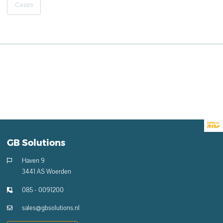
Cases
GB Solutions
Haven 9
3441 AS Woerden
085 - 0091200
sales@gbsolutions.nl