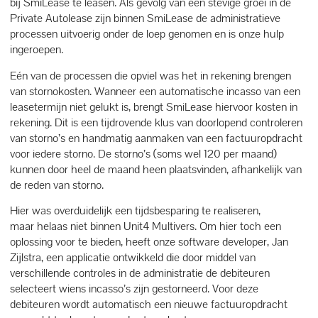
bij SmiLease te leasen. Als gevolg van een stevige groei in de
Private Autolease zijn binnen SmiLease de administratieve
processen uitvoerig onder de loep genomen en is onze hulp
ingeroepen.
Eén van de processen die opviel was het in rekening brengen
van stornokosten. Wanneer een automatische incasso van een
leasetermijn niet gelukt is, brengt SmiLease hiervoor kosten in
rekening. Dit is een tijdrovende klus van doorlopend controleren
van storno’s en handmatig aanmaken van een factuuropdracht
voor iedere storno. De storno’s (soms wel 120 per maand)
kunnen door heel de maand heen plaatsvinden, afhankelijk van
de reden van storno.
Hier was overduidelijk een tijdsbesparing te realiseren,
maar helaas niet binnen Unit4 Multivers. Om hier toch een
oplossing voor te bieden, heeft onze software developer, Jan
Zijlstra, een applicatie ontwikkeld die door middel van
verschillende controles in de administratie de debiteuren
selecteert wiens incasso’s zijn gestorneerd. Voor deze
debiteuren wordt automatisch een nieuwe factuuropdracht